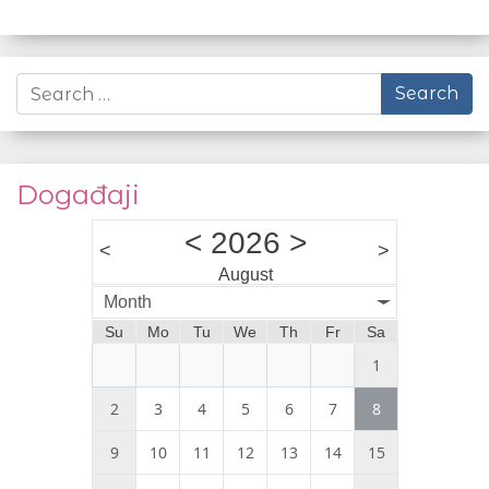
Search
Događaji
<
2026
>
<
>
August
Month
Su
Mo
Tu
We
Th
Fr
Sa
1
2
3
4
5
6
7
8
9
10
11
12
13
14
15