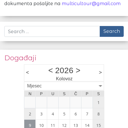
dokumenta pošaljite na
multicultour@gmail.com
Search
Događaji
<
2026
>
<
>
Kolovoz
Mjesec
N
P
U
S
Č
P
S
1
2
3
4
5
6
7
8
9
10
11
12
13
14
15